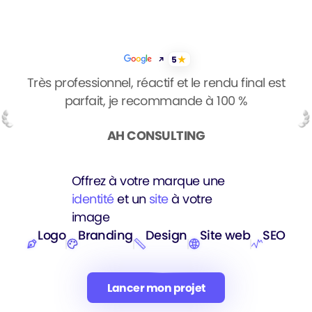
Google Avis
5
Très professionnel, réactif et le rendu final est
parfait, je recommande à 100 %
AH CONSULTING
Offrez à votre marque une
identité
et un
site
à votre
image
Logo
Branding
Design
Site web
SEO
Lancer mon projet
Lancer mon projet