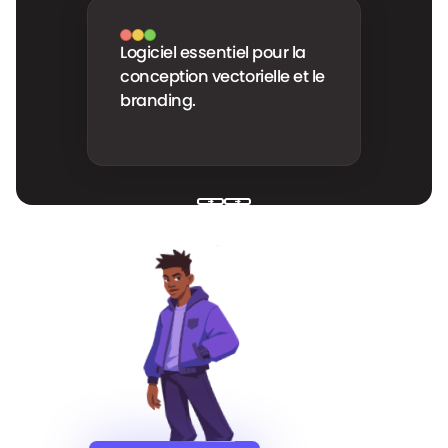
Outil de référence pour la
retouche et la création
visuelle.
Next
Next
Avec nous, c'est
satisfait
et
renouvelé
Lancer mon projet
Lancer mon projet