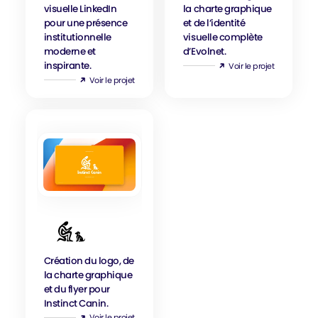
Mouêtaux
visuelle LinkedIn
la charte graphique
pour une présence
et de l’identité
institutionnelle
visuelle complète
moderne et
d’Evolnet.
inspirante.
Voir le projet
Voir le projet
Réalisations Card
Instinct
Création du logo, de
Canin
la charte graphique
et du flyer pour
Instinct Canin.
Voir le projet