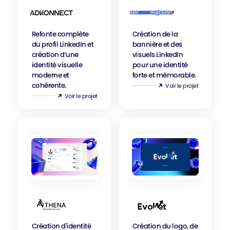
Karim
Amandine
Refonte complète
Création de la
Azeroual
Bart
du profil LinkedIn et
bannière et des
création d’une
visuels LinkedIn
identité visuelle
pour une identité
moderne et
forte et mémorable.
cohérente.
Voir le projet
Voir le projet
Réalisations Card
Réalisations Card
Jérémie
Evolnet
Création d'identité
Création du logo, de