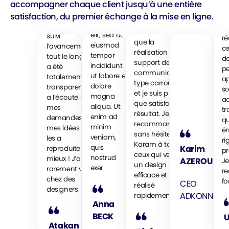
création du
accompagner chaque client jusqu’à une entière
sit amet,
pour le
Ka
design complet
consectetur
développement
satisfaction, du premier échange à la mise en ligne.
pa
de mon profil
adipiscing
de mon site, j’ai
av
LinkedIn ainsi
elit, sed do
suivi
ré
que la
eiusmod
l’avancement
c
réalisation d’un
tempor
tout le long et il
d
support de
incididunt
a été
pe
communication
ut labore et
totalement
ap
type carrousel…
dolore
transparent et
so
et je suis plus
magna
a l’écoute sur
ad
que satisfait du
aliqua. Ut
mes
tr
résultat. Je
enim ad
demandes et
qu
recommande
minim
mes idées et il
é
sans hésiter
veniam,
les a
ri
Karam à tous
quis
Karim
reproduites en
pr
ceux qui veulent
nostrud
mieux ! J’ai
AZEROUAL
Je
un design pro,
exer
rarement vu ça
r
efficace et
chez des
fo
CEO
réalisé
designers
ADKONNECT
rapidement.
Anna
BECK
U
Atakan