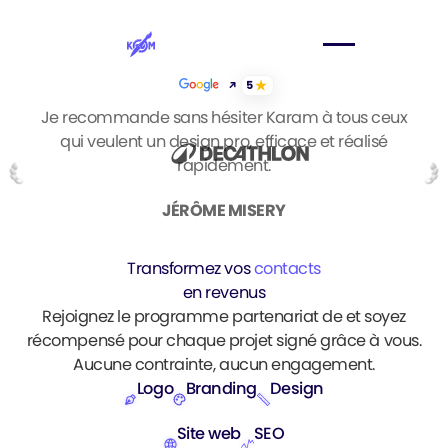
5
Je recommande sans hésiter Karam à tous ceux
qui veulent un design pro, efficace et réalisé
rapidement.
JÉRÔME MISERY
Transformez vos
contacts
en revenus
Rejoignez le programme partenariat de et soyez
récompensé pour chaque projet signé grâce à vous.
Aucune contrainte, aucun engagement.
Logo
Branding
Design
Site web
SEO