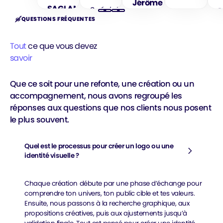
Jérôme
SAGLAM
Spécialiste
D
MISERY
Previous
Next
QUESTIONS FRÉQUENTES
conversion,
F
CEO
UI/UX et
Fondateur
Atak
Figma
Tout
ce que vous devez
Blurec
Agency
savoir
Que ce soit pour une refonte, une création ou un
accompagnement, nous avons regroupé les
réponses aux questions que nos clients nous posent
le plus souvent.
Quel est le processus pour créer un logo ou une
identité visuelle ?
Chaque création débute par une phase d’échange pour
comprendre ton univers, ton public cible et tes valeurs.
Ensuite, nous passons à la recherche graphique, aux
propositions créatives, puis aux ajustements jusqu’à