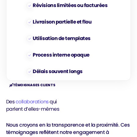
Révisions limitées ou facturées
Livraison partielle et flou
Utilisation de templates
Process interne opaque
Délais souvent longs
TÉMOIGNAGES CLIENTS
Des
collaborations
qui
parlent d’elles-mêmes
Encore MERCI à
Nous croyons en la transparence et la proximité. Ces
J’ai confié à
"Lorem
Karam il m’a
Karam la
témoignages reflètent notre engagement à
ipsum dolor
vraiment aidé